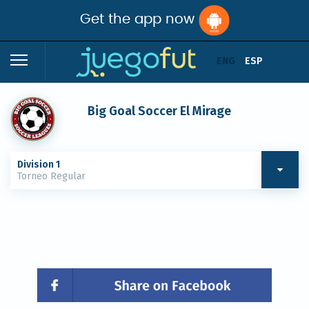
Get the app now
ENG
ESP
Big Goal Soccer El Mirage
Division 1
Torneo Regular