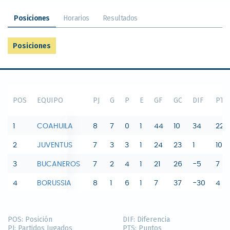
Posiciones
Horarios
Resultados
Posiciones
POS
EQUIPO
PJ
G
P
E
GF
GC
DIF
PTS
1
COAHUILA
8
7
0
1
44
10
34
22
2
JUVENTUS
7
3
3
1
24
23
1
10
3
BUCANEROS
7
2
4
1
21
26
-5
7
4
BORUSSIA
8
1
6
1
7
37
-30
4
POS:
Posición
DIF:
Diferencia
PJ:
Partidos Jugados
PTS:
Puntos