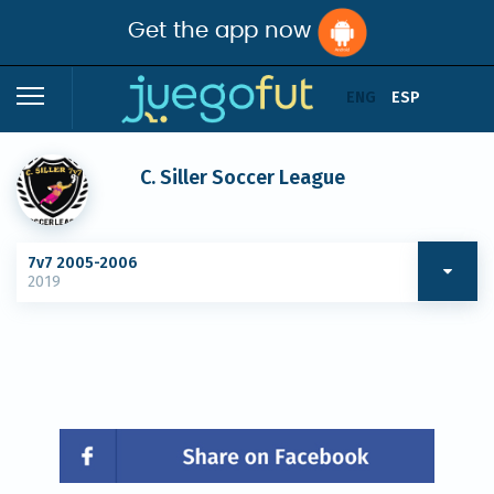
Get the app now
ENG
ESP
C. Siller Soccer League
7v7 2005-2006
2019