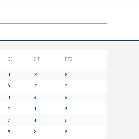
GC
DIF
PTS
4
14
9
3
10
9
3
9
9
9
11
6
7
4
6
5
2
6