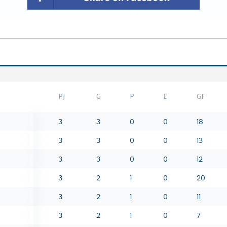
PJ
G
P
E
GF
3
3
0
0
18
3
3
0
0
13
3
3
0
0
12
3
2
1
0
20
3
2
1
0
11
3
2
1
0
7