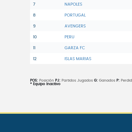
7
NAPOLES
8
PORTUGAL
9
AVENGERS
10
PERU
11
GARZA FC
12
ISLAS MARIAS
POS:
Posición
PJ:
Partidos Jugados
G:
Ganados
P:
Perdi
* Equipo Inactivo