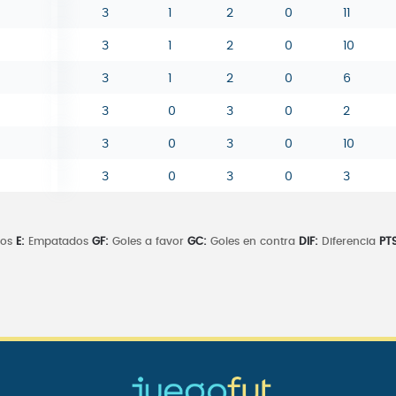
3
1
2
0
11
3
1
2
0
10
3
1
2
0
6
3
0
3
0
2
3
0
3
0
10
3
0
3
0
3
dos
E:
Empatados
GF:
Goles a favor
GC:
Goles en contra
DIF:
Diferencia
PTS