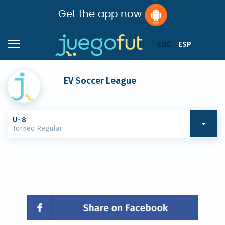
Get the app now
ENG
ESP
EV Soccer League
U- 8
Torneo Regular