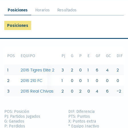
Posiciones
Horarios
Resultados
Posiciones
POS
EQUIPO
PJ
G
P
E
GF
GC
DIF
1
2016 Tigres Elite 2
3
2
0
1
6
4
2
2
2016 210 FC
1
0
0
1
0
0
0
3
2016 Real Chivas
2
0
2
0
4
6
-2
POS:
Posición
DIF:
Diferencia
PJ:
Partidos Jugados
PTS:
Puntos
G:
Ganados
X:
Puntos extra
P:
Perdidos
* Equipo Inactivo