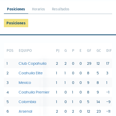
Posiciones
Horarios
Resultados
Posiciones
POS
EQUIPO
PJ
G
P
E
GF
GC
DIF
1
Club Copahuila
2
2
0
0
29
12
17
2
Coahuila Elite
1
1
0
0
8
5
3
3
Mexico
1
1
0
0
9
8
1
4
Coahuila Premier
1
0
1
0
8
9
-1
5
Colombia
1
0
1
0
5
14
-9
6
Arsenal
2
0
2
0
12
23
-11