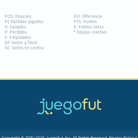
POS:
Posición
DIF:
Diferencia
PJ:
Partidos Jugados
PTS:
Puntos
G:
Ganados
X:
Puntos extra
P:
Perdidos
* Equipo Inactivo
E:
Empatados
GF:
Goles a favor
GC:
Goles en contra