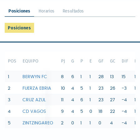
Posiciones
Horarios
Resultados
Posiciones
POS
EQUIPO
PJ
G
P
E
GF
GC
DIF
PT
1
BERWYN FC
8
6
1
1
28
13
15
19
2
FUERZA EBRIA
10
4
5
1
23
26
-3
13
3
CRUZ AZUL
11
4
6
1
23
27
-4
13
4
CD VAGOS
9
4
5
0
18
22
-4
12
5
ZINTZINGAREO
2
0
1
1
0
4
-4
1