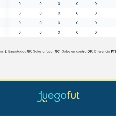
0
0
0
0
0
0
0
0
0
0
0
0
0
0
0
0
0
0
0
0
dos
E:
Empatados
GF:
Goles a favor
GC:
Goles en contra
DIF:
Diferencia
PTS