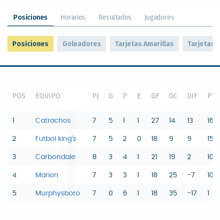
Posiciones
Horarios
Resultados
Jugadores
Posiciones
Goleadores
Tarjetas Amarillas
Tarjetas 
POS
EQUIPO
PJ
G
P
E
GF
GC
DIF
PTS
1
Catrachos
7
5
1
1
27
14
13
16
2
Futbol king’s
7
5
2
0
18
9
9
15
3
Carbondale
8
3
4
1
21
19
2
10
4
Marion
7
3
3
1
18
25
-7
10
5
Murphysboro
7
0
6
1
18
35
-17
1