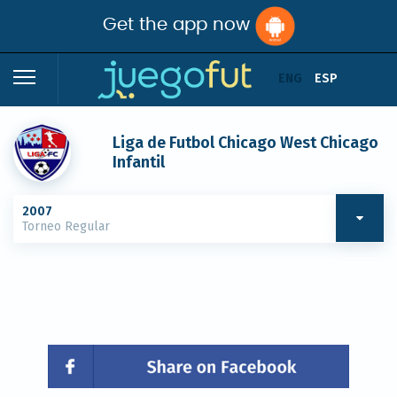
Get the app now
ENG
ESP
Liga de Futbol Chicago West Chicago
Infantil
2007
Torneo Regular