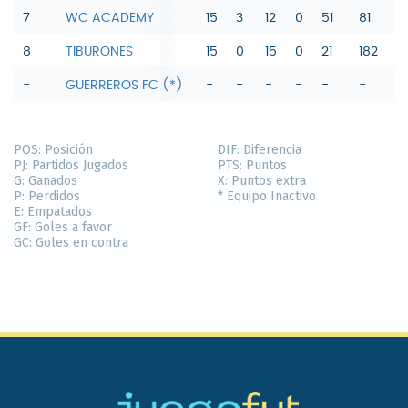
7
WC ACADEMY
15
3
12
0
51
81
-
8
TIBURONES
15
0
15
0
21
182
-1
-
GUERREROS FC (*)
-
-
-
-
-
-
-
POS:
Posición
DIF:
Diferencia
PJ:
Partidos Jugados
PTS:
Puntos
G:
Ganados
X:
Puntos extra
P:
Perdidos
* Equipo Inactivo
E:
Empatados
GF:
Goles a favor
GC:
Goles en contra