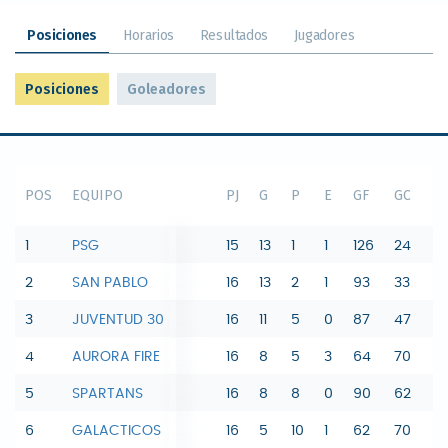
Posiciones
Horarios
Resultados
Jugadores
Posiciones
Goleadores
POS
EQUIPO
PJ
G
P
E
GF
GC
D
1
PSG
15
13
1
1
126
24
1
2
SAN PABLO
16
13
2
1
93
33
6
3
JUVENTUD 30
16
11
5
0
87
47
4
4
AURORA FIRE
16
8
5
3
64
70
-
5
SPARTANS
16
8
8
0
90
62
2
6
GALACTICOS
16
5
10
1
62
70
-