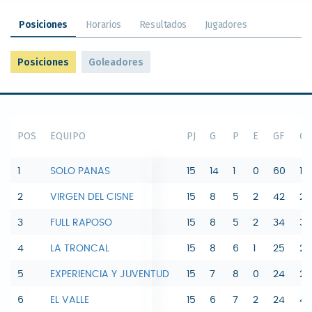
Posiciones
Horarios
Resultados
Jugadores
Posiciones
Goleadores
POS
EQUIPO
PJ
G
P
E
GF
GC
1
SOLO PANAS
15
14
1
0
60
19
2
VIRGEN DEL CISNE
15
8
5
2
42
29
3
FULL RAPOSO
15
8
5
2
34
36
4
LA TRONCAL
15
8
6
1
25
26
5
EXPERIENCIA Y JUVENTUD
15
7
8
0
24
27
6
EL VALLE
15
6
7
2
24
42