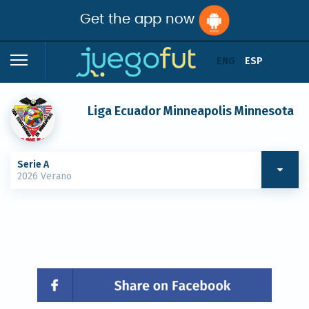
Get the app now
ENG
ESP
Liga Ecuador Minneapolis Minnesota
Serie A
2026 Verano