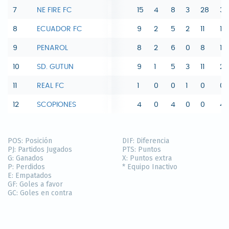
7
NE FIRE FC
15
4
8
3
28
34
8
ECUADOR FC
9
2
5
2
11
14
9
PENAROL
8
2
6
0
8
16
10
SD. GUTUN
9
1
5
3
11
20
11
REAL FC
1
0
0
1
0
0
12
SCOPIONES
4
0
4
0
0
4
POS:
Posición
DIF:
Diferencia
PJ:
Partidos Jugados
PTS:
Puntos
G:
Ganados
X:
Puntos extra
P:
Perdidos
* Equipo Inactivo
E:
Empatados
GF:
Goles a favor
GC:
Goles en contra