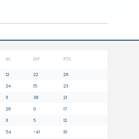
GC
DIF
PTS
12
22
26
24
15
23
11
38
21
26
0
17
11
5
12
54
-41
10