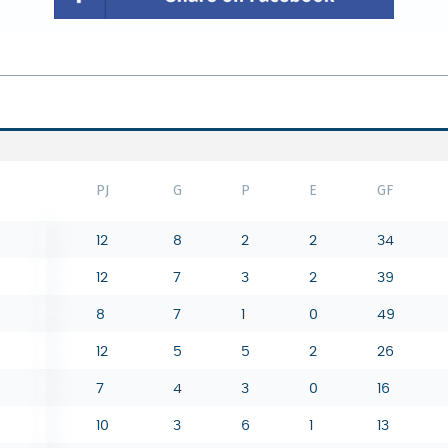
PJ
G
P
E
GF
12
8
2
2
34
12
7
3
2
39
8
7
1
0
49
12
5
5
2
26
7
4
3
0
16
10
3
6
1
13