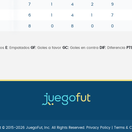
7
1
4
2
9
6
1
4
1
7
8
0
8
0
0
dos
E:
Empatados
GF:
Goles a favor
GC:
Goles en contra
DIF:
Diferencia
PTS
 © 2015-2026 JuegoFut, Inc. All Rights Reserved.
Privacy Policy
|
Terms & C