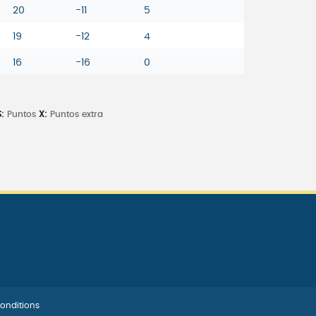
20
-11
5
19
-12
4
16
-16
0
:
Puntos
X:
Puntos extra
onditions