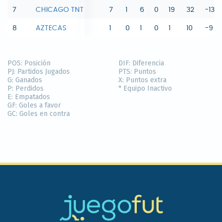
7
CHICAGO TNT
7
1
6
0
19
32
-13
8
AZTECAS
1
0
1
0
1
10
-9
POS:
Posición
DIF:
Diferencia
PJ:
Partidos Jugados
PTS:
Puntos
G:
Ganados
X:
Puntos extra
P:
Perdidos
* Equipo Inactivo
E:
Empatados
GF:
Goles a favor
GC:
Goles en contra