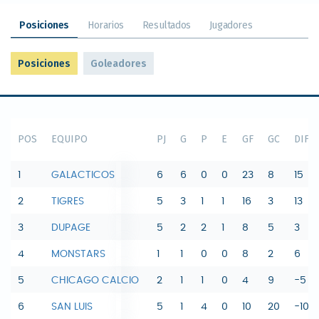
Posiciones
Horarios
Resultados
Jugadores
Posiciones
Goleadores
POS
EQUIPO
PJ
G
P
E
GF
GC
DIF
1
GALACTICOS
6
6
0
0
23
8
15
2
TIGRES
5
3
1
1
16
3
13
3
DUPAGE
5
2
2
1
8
5
3
4
MONSTARS
1
1
0
0
8
2
6
5
CHICAGO CALCIO
2
1
1
0
4
9
-5
6
SAN LUIS
5
1
4
0
10
20
-10