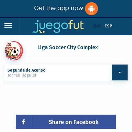
Get the app now
ENG
ESP
Liga Soccer City Complex
Segunda de Acenso
Torneo Regular