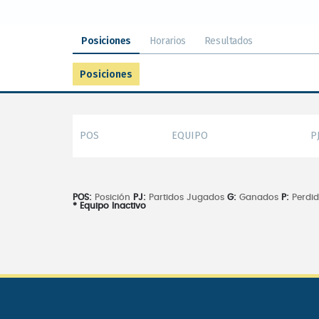
Posiciones
Horarios
Resultados
Posiciones
POS
EQUIPO
P
POS:
Posición
PJ:
Partidos Jugados
G:
Ganados
P:
Perdi
* Equipo Inactivo