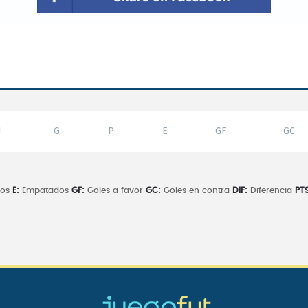
J
G
P
E
GF
GC
dos
E:
Empatados
GF:
Goles a favor
GC:
Goles en contra
DIF:
Diferencia
PTS