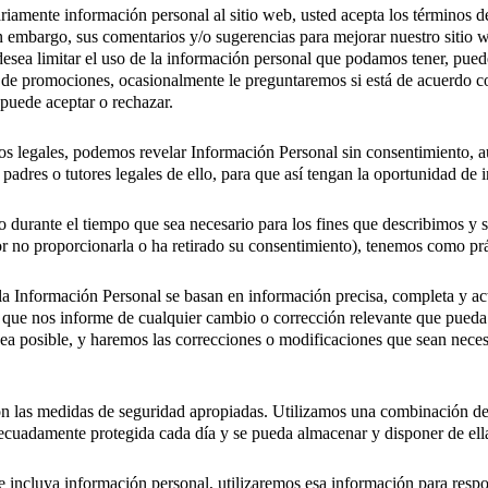
tariamente información personal al sitio web, usted acepta los término
n embargo, sus comentarios y/o sugerencias para mejorar nuestro sitio w
desea limitar el uso de la información personal que podamos tener, pued
 de promociones, ocasionalmente le preguntaremos si está de acuerdo co
 puede aceptar o rechazar.
os legales, podemos revelar Información Personal sin consentimiento, 
adres o tutores legales de ello, para que así tengan la oportunidad de i
 durante el tiempo que sea necesario para los fines que describimos y s
or no proporcionarla o ha retirado su consentimiento), tenemos como prác
a Información Personal se basan en información precisa, completa y act
y que nos informe de cualquier cambio o corrección relevante que pueda
ea posible, y haremos las correcciones o modificaciones que sean neces
 las medidas de seguridad apropiadas. Utilizamos una combinación de m
ecuadamente protegida cada día y se pueda almacenar y disponer de ell
e incluya información personal, utilizaremos esa información para respo