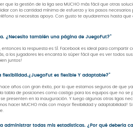
r que la gestión de la liga sea MUCHO más fácil que otras solu
idiar con la cantidad mínima de esfuerzo y los pasos necesarios 
eléfono si necesitas apoyo. Con gusto te ayudaremos hasta que
ga. ¿Necesito también una página de JuegoFut?”
, entonces la respuesta es SÍ. Facebook es ideal para compartir
a los jugadores les encanta lo súper fácil que es ver todos sus 
ien juntos!
 flexibilidad.¿JuegoFut es flexible Y adaptable?”
ace años con gran éxito, por lo que estamos seguros de que ya 
 la tabla de posiciones como castigo para los equipos que no se p
se presenten en la inauguración. Y luego algunas otras ligas nece
demos hacer MUCHO más con mayor flexibilidad y adaptabilidad! S
e.
 administrar todas mis estadísticas. ¿Por qué debería c