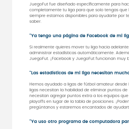
JuegoFut fue diseñado específicamente para hace
completamente tu liga para que solo tengas que l
siempre estamos disponibles para ayudarte por t
saber.
“Ya tengo una página de Facebook de mi li
Si realmente quieres mover tu liga hacia adelante
administrar estadísticas automáticamente. Además, 
JuegoFut. ¡Facebook y JuegoFut funcionan muy b
“Las estadísticas de mi liga necesitan mucha
Hemos ayudado a ligas de fútbol amateur desde h
ligas necesitan la habilidad de eliminar puntos de
necesitan agregar puntos extra a los equipos que 
playoffs en lugar de la tabla de posiciones. ¡Po
pregúntanos y estaremos encantados de ayudart
“Ya uso otro programa de computadora para