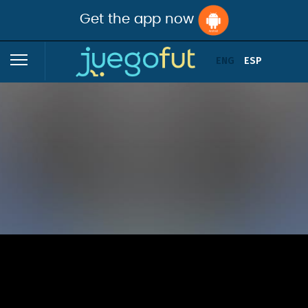
Get the app now
ENG
ESP