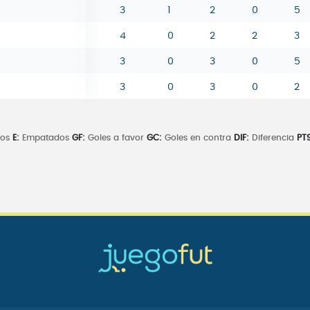
3
1
2
0
5
4
0
2
2
3
3
0
3
0
5
3
0
3
0
2
dos
E:
Empatados
GF:
Goles a favor
GC:
Goles en contra
DIF:
Diferencia
PTS