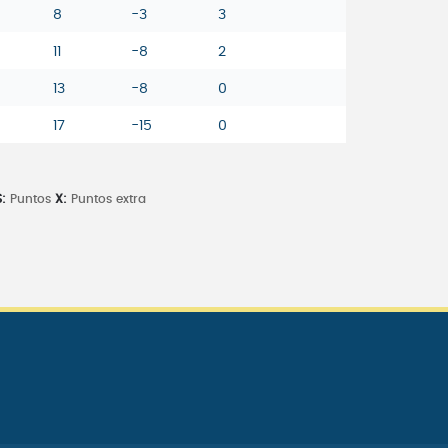
8
-3
3
11
-8
2
13
-8
0
17
-15
0
:
Puntos
X:
Puntos extra