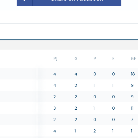
PJ
G
P
E
GF
4
4
0
0
18
4
2
1
1
9
2
2
0
0
9
3
2
1
0
11
2
2
0
0
7
4
1
2
1
1