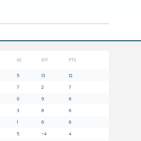
GC
DIF
PTS
5
13
12
7
2
7
0
9
6
3
8
6
1
6
6
5
-4
4