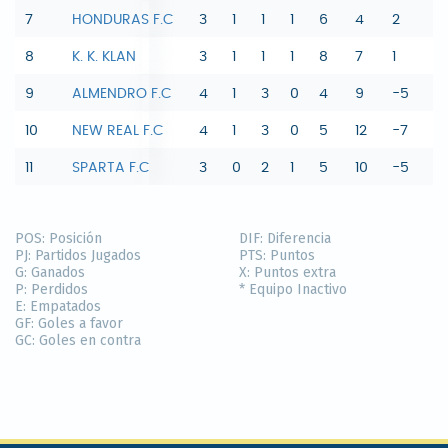
7
HONDURAS F.C
3
1
1
1
6
4
2
4
8
K. K. KLAN
3
1
1
1
8
7
1
4
9
ALMENDRO F.C
4
1
3
0
4
9
-5
3
10
NEW REAL F.C
4
1
3
0
5
12
-7
3
11
SPARTA F.C
3
0
2
1
5
10
-5
1
POS:
Posición
DIF:
Diferencia
PJ:
Partidos Jugados
PTS:
Puntos
G:
Ganados
X:
Puntos extra
P:
Perdidos
* Equipo Inactivo
E:
Empatados
GF:
Goles a favor
GC:
Goles en contra