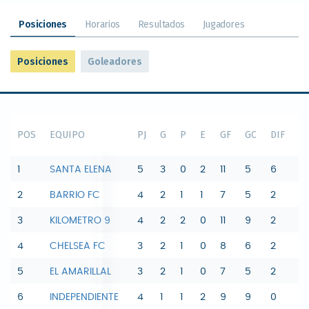
Posiciones
Horarios
Resultados
Jugadores
Posiciones
Goleadores
POS
EQUIPO
PJ
G
P
E
GF
GC
DIF
P
1
SANTA ELENA
5
3
0
2
11
5
6
11
2
BARRIO FC
4
2
1
1
7
5
2
7
3
KILOMETRO 9
4
2
2
0
11
9
2
6
4
CHELSEA FC
3
2
1
0
8
6
2
6
5
EL AMARILLAL
3
2
1
0
7
5
2
6
6
INDEPENDIENTE
4
1
1
2
9
9
0
5