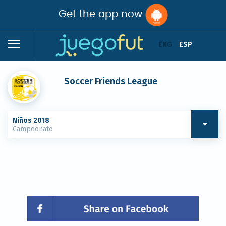
Get the app now
ENG
ESP
Soccer Friends League
Niños 2018
Campeonato