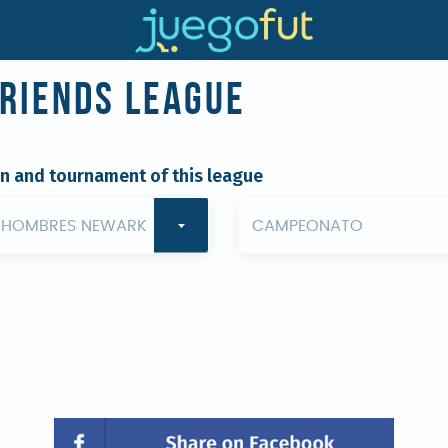
Friends League
on and tournament of this league