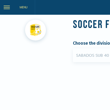
MENU
Soccer 
Choose the divisi