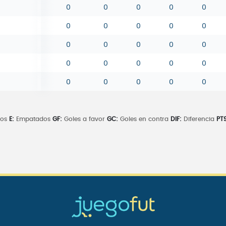
0
0
0
0
0
0
0
0
0
0
0
0
0
0
0
0
0
0
0
0
0
0
0
0
0
dos
E:
Empatados
GF:
Goles a favor
GC:
Goles en contra
DIF:
Diferencia
PTS