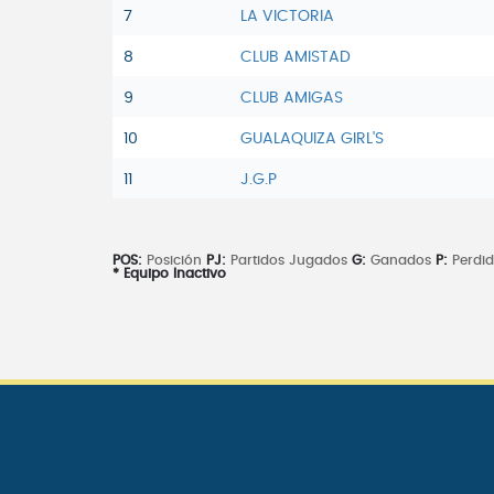
7
LA VICTORIA
8
CLUB AMISTAD
9
CLUB AMIGAS
10
GUALAQUIZA GIRL'S
11
J.G.P
POS:
Posición
PJ:
Partidos Jugados
G:
Ganados
P:
Perdi
* Equipo Inactivo