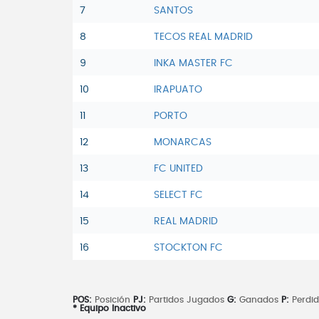
7
SANTOS
8
TECOS REAL MADRID
9
INKA MASTER FC
10
IRAPUATO
11
PORTO
12
MONARCAS
13
FC UNITED
14
SELECT FC
15
REAL MADRID
16
STOCKTON FC
POS:
Posición
PJ:
Partidos Jugados
G:
Ganados
P:
Perdi
* Equipo Inactivo