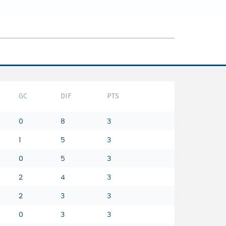
GC
DIF
PTS
0
8
3
1
5
3
0
5
3
2
4
3
2
3
3
0
3
3