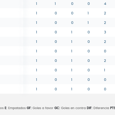
1
1
0
0
4
1
0
0
1
2
1
0
0
1
2
1
0
1
0
3
1
0
1
0
2
1
0
1
0
0
1
0
1
0
2
1
0
1
0
1
1
0
1
0
0
1
0
1
0
0
dos
E:
Empatados
GF:
Goles a favor
GC:
Goles en contra
DIF:
Diferencia
PTS