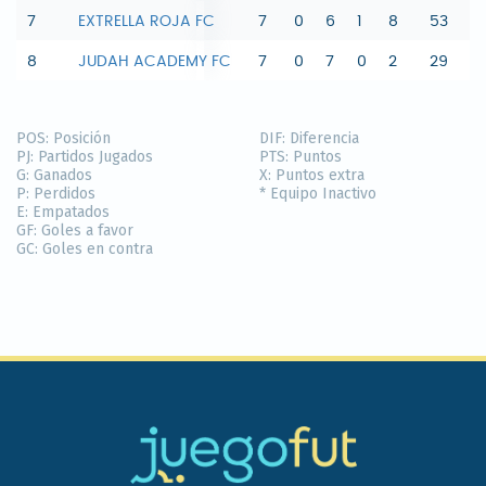
7
EXTRELLA ROJA FC
7
0
6
1
8
53
-
8
JUDAH ACADEMY FC
7
0
7
0
2
29
-
POS:
Posición
DIF:
Diferencia
PJ:
Partidos Jugados
PTS:
Puntos
G:
Ganados
X:
Puntos extra
P:
Perdidos
* Equipo Inactivo
E:
Empatados
GF:
Goles a favor
GC:
Goles en contra