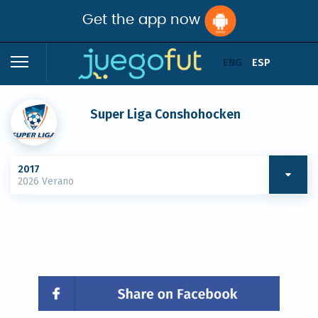
Get the app now
ENG
ESP
Super Liga Conshohocken
2017
2026 Verano