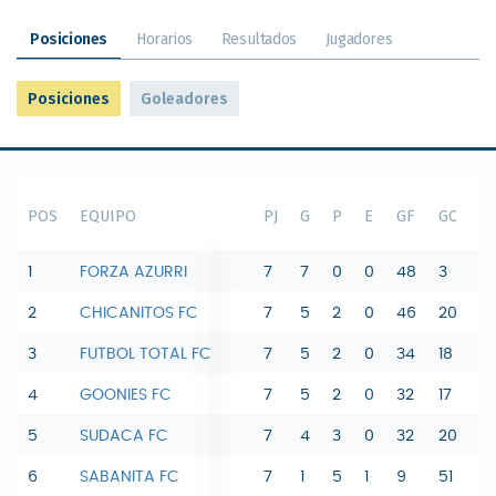
Posiciones
Horarios
Resultados
Jugadores
Posiciones
Goleadores
POS
EQUIPO
PJ
G
P
E
GF
GC
DI
1
FORZA AZURRI
7
7
0
0
48
3
4
2
CHICANITOS FC
7
5
2
0
46
20
2
3
FUTBOL TOTAL FC
7
5
2
0
34
18
16
4
GOONIES FC
7
5
2
0
32
17
15
5
SUDACA FC
7
4
3
0
32
20
12
6
SABANITA FC
7
1
5
1
9
51
-